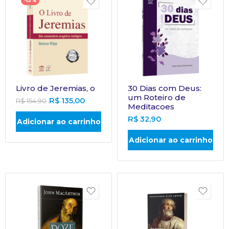
-13%
Livro de Jeremias, o
30 Dias com Deus:
um Roteiro de
R$
135,00
R$
154,90
Meditacoes
R$
32,90
Adicionar ao carrinho
Adicionar ao carrinho