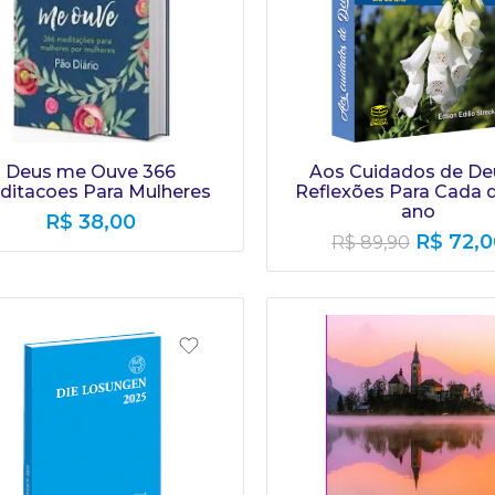
Deus me Ouve 366
Aos Cuidados de De
ditacoes Para Mulheres
Reflexões Para Cada d
ano
R$
38,00
R$
72,0
R$
89,90