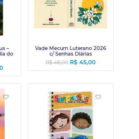
us –
Vade Mecum Luterano 2026
ia do
c/ Senhas Diárias
R$
45,00
R$
48,00
0