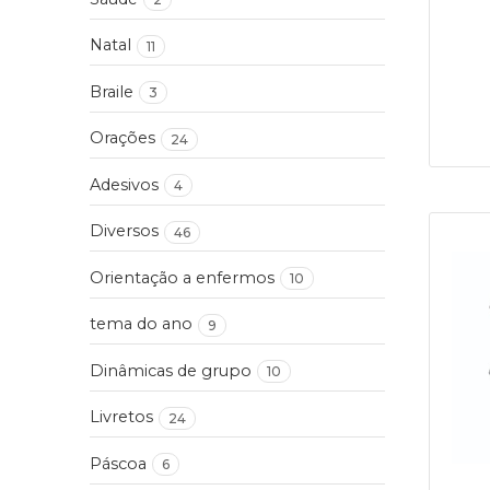
Natal
11
Braile
3
Orações
24
Adesivos
4
Diversos
46
Orientação a enfermos
10
tema do ano
9
Dinâmicas de grupo
10
Livretos
24
Páscoa
6