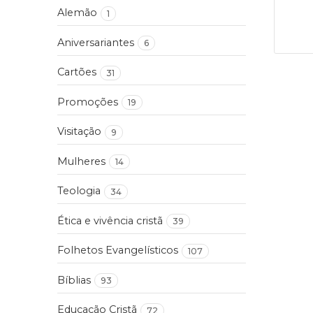
Alemão
1
Aniversariantes
6
Cartões
31
Promoções
19
Visitação
9
Mulheres
14
Teologia
34
Ética e vivência cristã
39
Folhetos Evangelísticos
107
Bíblias
93
Educação Cristã
72