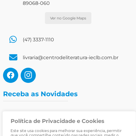
89068-060
Ver no Google Maps
(47) 3337-1110
livraria@centrodeliteratura-ieclb.com.br
Receba as Novidades
Política de Privacidade e Cookies
Nome
Nome
Este site usa cookies para melhorar sua experiência, permitir
E-mail
que você compartilhe conteúdo nas redes sociais, medir o