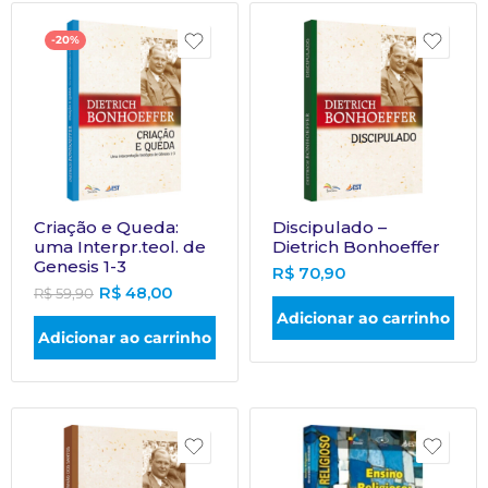
-20%
Criação e Queda:
Discipulado –
uma Interpr.teol. de
Dietrich Bonhoeffer
Genesis 1-3
R$
70,90
R$
48,00
R$
59,90
Adicionar ao carrinho
Adicionar ao carrinho