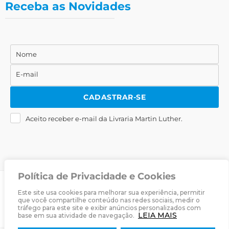
Receba as Novidades
Nome
Nome
E-mail
E-
mail
CADASTRAR-SE
Aceito receber e-mail da Livraria Martin Luther.
Política de Privacidade e Cookies
© 2025
Livraria Martin Luther
· Desenvolvido por
Zwei Arts
.
Este site usa cookies para melhorar sua experiência, permitir
que você compartilhe conteúdo nas redes sociais, medir o
tráfego para este site e exibir anúncios personalizados com
Sobre
Livraria
Política de Privacidade
Termos & Condições
LEIA MAIS
base em sua atividade de navegação.