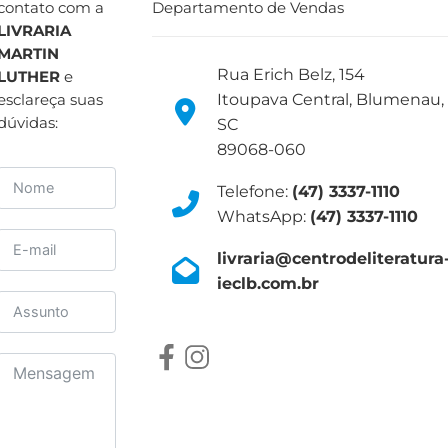
contato com a
Departamento de Vendas
LIVRARIA
MARTIN
Rua Erich Belz, 154
LUTHER
e
Itoupava Central, Blumenau,
esclareça suas
dúvidas:
SC
89068-060
Telefone:
(47) 3337-1110
WhatsApp:
(47) 3337-1110
livraria@centrodeliteratura
ieclb.com.br