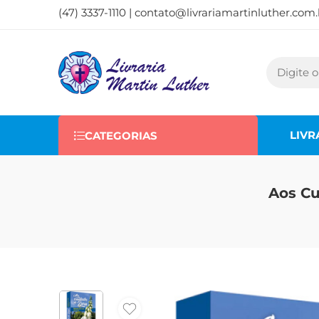
(47) 3337-1110 |
contato@livrariamartinluther.com.
LIVR
CATEGORIAS
Aos Cu