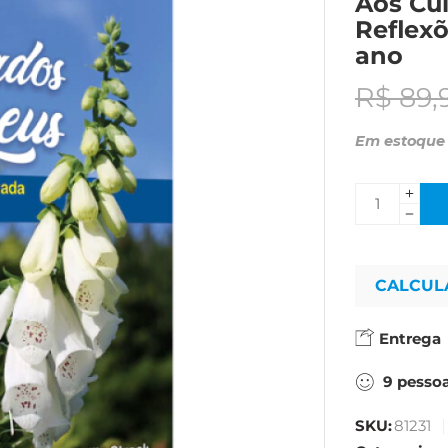
Aos Cu
Reflexõ
ano
R$
89,
Em estoque
CALCUL
Entrega
9
pesso
SKU:
81231