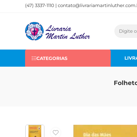
(47) 3337-1110 |
contato@livrariamartinluther.com.
LIVR
CATEGORIAS
Folhet