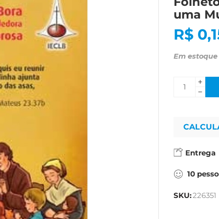
Folhet
uma Mu
R$
0,1
Em estoque
CALCUL
Entrega
10
pesso
SKU:
226351