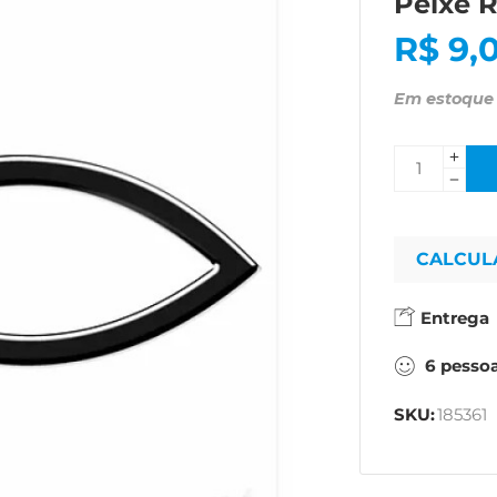
Peixe 
R$
9,
Em estoque
CALCUL
Entrega
6
pesso
SKU:
185361