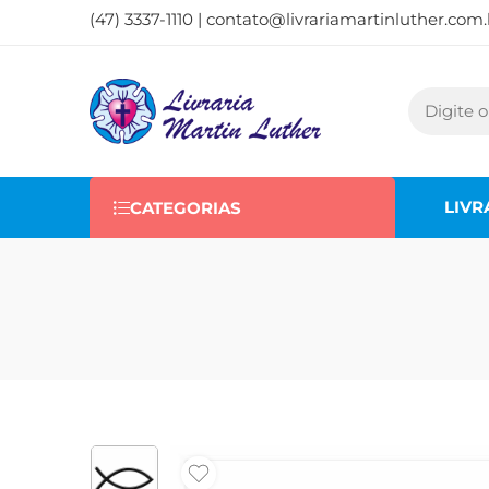
(47) 3337-1110 |
contato@livrariamartinluther.com.
LIVR
CATEGORIAS