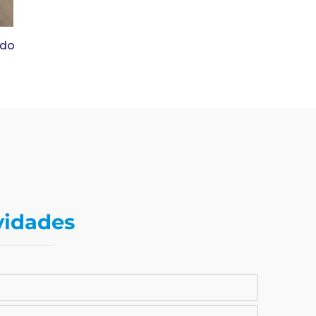
ado
vidades