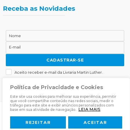
Receba as Novidades
Nome
Nome
E-mail
E-
mail
CADASTRAR-SE
Aceito receber e-mail da Livraria Martin Luther.
Política de Privacidade e Cookies
Este site usa cookies para melhorar sua experiência, permitir
que você compartilhe conteúdo nas redes sociais, medir o
tráfego para este site e exibir anúncios personalizados com
LEIA MAIS
base em sua atividade de navegação.
© 2025
Livraria Martin Luther
· Desenvolvido por
Zwei Arts
.
REJEITAR
ACEITAR
Sobre
Livraria
Política de Privacidade
Termos & Condições