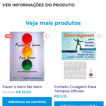
VER INFORMAÇÕES DO PRODUTO
Veja mais produtos
-22%
Fazer o bem faz bem
Folheto Coragem Para
Tempos Difíceis
R$
25,00
R$
31,90
R$
0,15
Adicionar ao carrinho
Adicionar ao carrinho