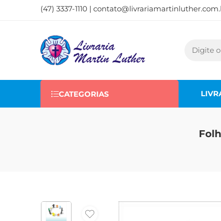
(47) 3337-1110 |
contato@livrariamartinluther.com.
LIVR
CATEGORIAS
Folh