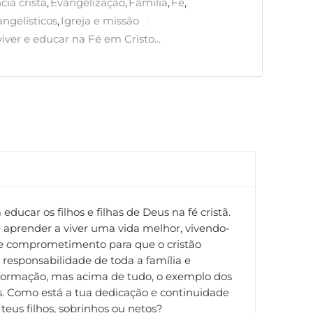
cia cristã
,
Evangelização
,
Família
,
Fé
,
ngelísticos
,
Igreja e missão
ver e educar na Fé em Cristo...
car os filhos e filhas de Deus na fé cristã.
 aprender a viver uma vida melhor, vivendo-
e e comprometimento para que o cristão
responsabilidade de toda a família e
a formação, mas acima de tudo, o exemplo dos
os. Como está a tua dedicação e continuidade
eus filhos, sobrinhos ou netos?