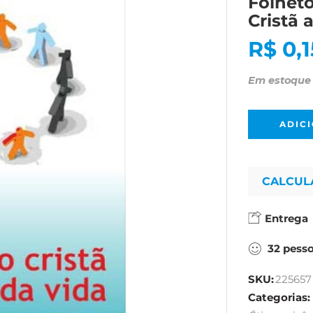
Folhet
Cristã 
R$
0,1
Em estoque
ADIC
CALCUL
Entrega
32
pess
SKU:
225657
Categorias: