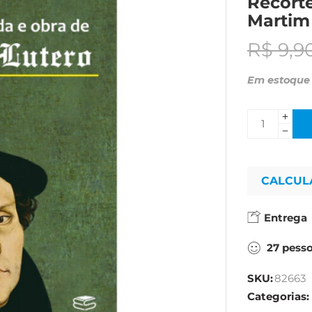
Recorte
Martim
R$
9,9
Em estoque
CALCUL
Entrega
27
pess
SKU:
82663
Categorias: