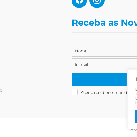
Receba as No
Nome
Nome
E-mail
E-
mail
br
Aceito receber e-mail da Liv
Sob