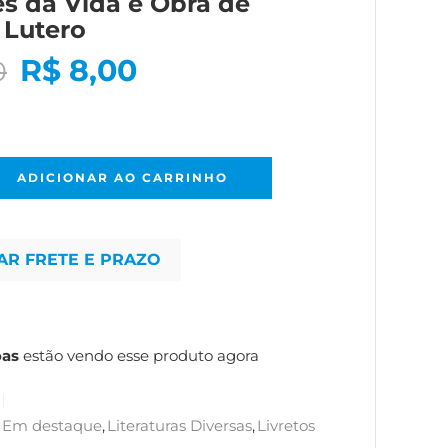
s da Vida e Obra de
 Lutero
R$
8,00
0
ADICIONAR AO CARRINHO
AR FRETE E PRAZO
oas
estão vendo esse produto agora
Em destaque
,
Literaturas Diversas
,
Livretos