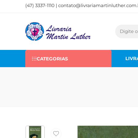
(47) 3337-1110 |
contato@livrariamartinluther.com.
LIVR
CATEGORIAS