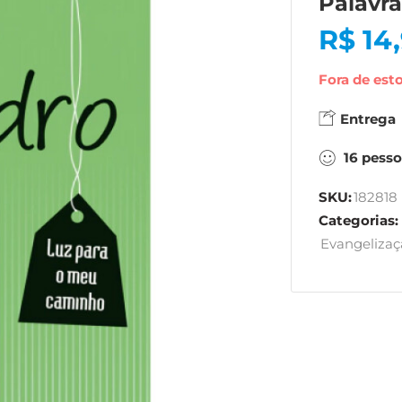
Palavr
R$
14
Fora de est
Entrega
16
pesso
SKU:
182818
Categorias:
Evangelizaç