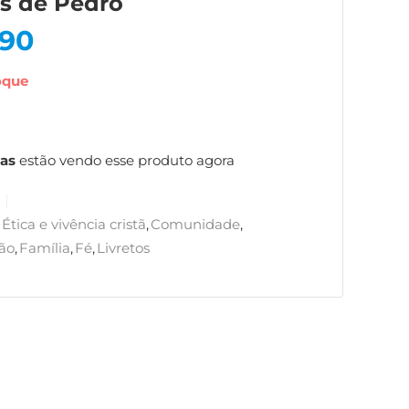
as de Pedro
,90
oque
as
estão vendo esse produto agora
Ética e vivência cristã
,
Comunidade
,
ão
,
Família
,
Fé
,
Livretos