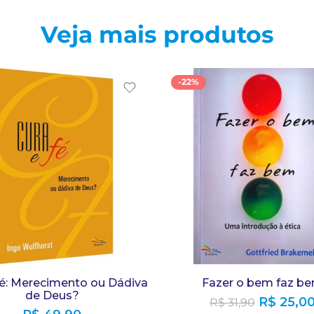
Veja mais produtos
-22%
fé: Merecimento ou Dádiva
Fazer o bem faz b
de Deus?
R$
25,0
R$
31,90