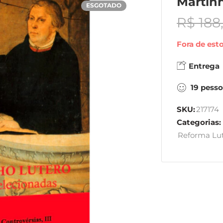
Martinh
ESGOTADO
R$
188
Fora de est
Entrega
19
pesso
SKU:
217174
Categorias:
Reforma Lu