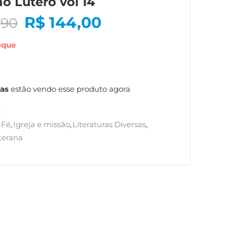
o Lutero vol 14
R$
144,00
,90
oque
as
estão vendo esse produto agora
Fé
,
Igreja e missão
,
Literaturas Diversas
,
terana