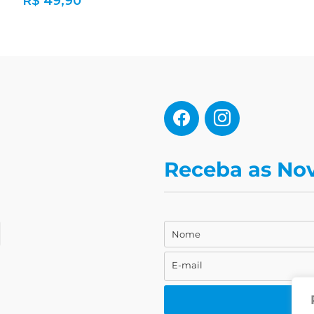
R$
49,90
Receba as No
Nome
Nome
E-mail
E-
mail