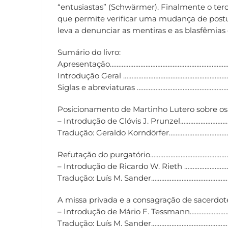
“entusiastas” (Schwärmer). Finalmente o tercei
que permite verificar uma mudança de postur
leva a denunciar as mentiras e as blasfêmias
Sumário do livro:
Apresentação………………………………………………………………
Introdução Geral ……………………………………………………
Siglas e abreviaturas …………………………………………
Posicionamento de Martinho Lutero sobre os
– Introdução de Clóvis J. Prunzel…………………
Tradução: Geraldo Korndörfer……………………………
Refutação do purgatório………………………………………
– Introdução de Ricardo W. Rieth …………………
Tradução: Luís M. Sander………………………………………
A missa privada e a consagração de sacerd
– Introdução de Mário F. Tessmann…………………
Tradução: Luís M. Sander……………………………………