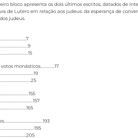
ro bloco apresenta os dois últimos escritos, datados de interv
a de Lutero em relação aos judeus: da esperança de conversã
 dos judeus.
…………………..7
………………………..9
……………………………15
 votos monásticos…………..17
………………………………….19
…………………………..25
………………………..155
……………………………….157
……………………..165
otes………………………………..193
……………………………..195
………………………..205