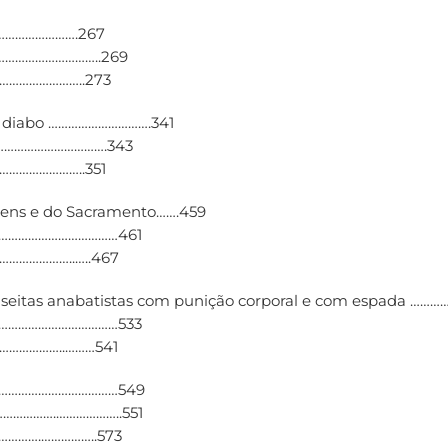
…………………….267
……………………………..269
……………………..273
o diabo ………………………….341
……………………………….343
……………………..351
magens e do Sacramento…….459
……………………………………461
…………………..…..467
ir as seitas anabatistas com punição corporal e com esp
……………………………………533
…………………..………541
……………………………………549
…………….………………..551
………….……………..573