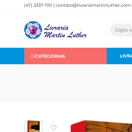
(47) 3337-1110 |
contato@livrariamartinluther.com.
LIVR
CATEGORIAS