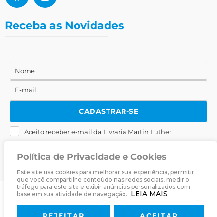
Receba as Novidades
Nome
Nome
E-mail
E-
mail
CADASTRAR-SE
Aceito receber e-mail da Livraria Martin Luther.
Política de Privacidade e Cookies
Este site usa cookies para melhorar sua experiência, permitir
que você compartilhe conteúdo nas redes sociais, medir o
tráfego para este site e exibir anúncios personalizados com
LEIA MAIS
base em sua atividade de navegação.
© 2025
Livraria Martin Luther
· Desenvolvido por
Zwei Arts
.
REJEITAR
ACEITAR