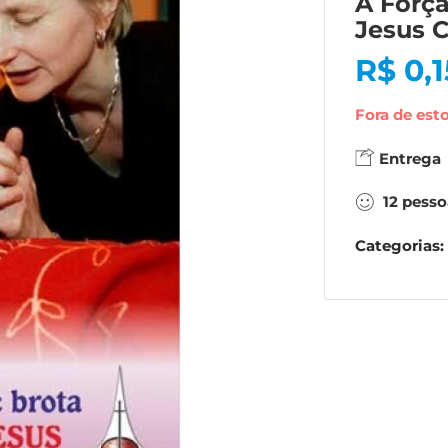
A Forç
Jesus C
R$
0,1
Fora de est
Entrega
12
pesso
Categorias: