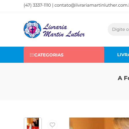
(47) 3337-1110 |
contato@livrariamartinluther.com.
LIVR
CATEGORIAS
A F