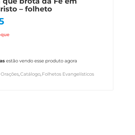
a que brota da Fé em
risto – folheto
5
oque
as
estão vendo esse produto agora
Orações
,
Catálogo
,
Folhetos Evangelísticos