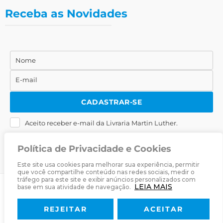
Receba as Novidades
Nome
Nome
E-mail
E-
mail
CADASTRAR-SE
Aceito receber e-mail da Livraria Martin Luther.
Política de Privacidade e Cookies
Este site usa cookies para melhorar sua experiência, permitir
que você compartilhe conteúdo nas redes sociais, medir o
tráfego para este site e exibir anúncios personalizados com
LEIA MAIS
base em sua atividade de navegação.
© 2025
Livraria Martin Luther
· Desenvolvido por
Zwei Arts
.
REJEITAR
ACEITAR
Sobre
Livraria
Política de Privacidade
Termos & Condições