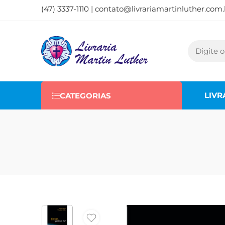
(47) 3337-1110 |
contato@livrariamartinluther.com.
LIVR
CATEGORIAS