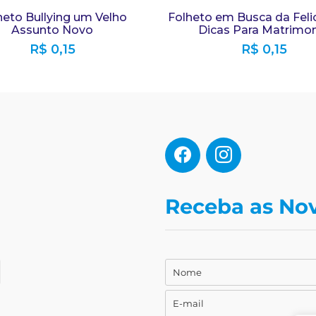
heto Bullying um Velho
Folheto em Busca da Feli
Assunto Novo
Dicas Para Matrimo
R$
0,15
R$
0,15
Receba as No
Nome
Nome
E-mail
E-