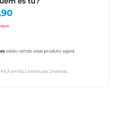
uem es tu?
,90
oque
as
estão vendo esse produto agora
3
Fé
,
Família
,
Literaturas Diversas