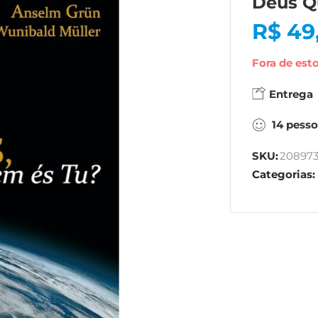
Deus Q
R$
49
Fora de est
Entrega
14
pesso
SKU:
20897
Categorias: