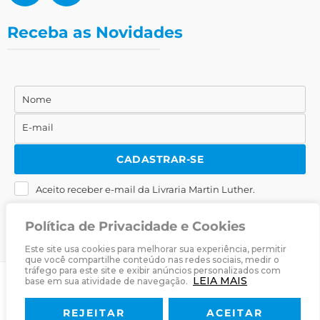
Receba as Novidades
Nome
Nome
E-mail
E-
mail
CADASTRAR-SE
Aceito receber e-mail da Livraria Martin Luther.
Política de Privacidade e Cookies
Este site usa cookies para melhorar sua experiência, permitir
que você compartilhe conteúdo nas redes sociais, medir o
tráfego para este site e exibir anúncios personalizados com
LEIA MAIS
base em sua atividade de navegação.
© 2025
Livraria Martin Luther
· Desenvolvido por
Zwei Arts
.
REJEITAR
ACEITAR
Sobre
Livraria
Política de Privacidade
Termos & Condições