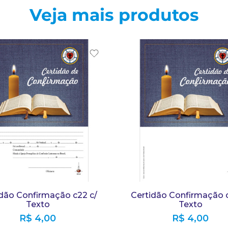
Veja mais produtos
idão Confirmação c22 c/
Certidão Confirmação c
Texto
Texto
R$
4,00
R$
4,00