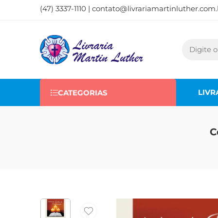
(47) 3337-1110 |
contato@livrariamartinluther.com.
LIVR
CATEGORIAS
C