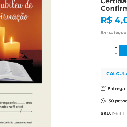
Certidã
Confirm
R$
4,
Em estoque
CALCUL
Entrega
30
pess
SKU:
198811