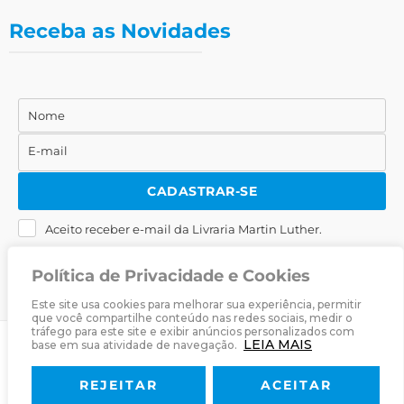
Receba as Novidades
Nome
Nome
E-mail
E-
mail
CADASTRAR-SE
Aceito receber e-mail da Livraria Martin Luther.
Política de Privacidade e Cookies
Este site usa cookies para melhorar sua experiência, permitir
que você compartilhe conteúdo nas redes sociais, medir o
tráfego para este site e exibir anúncios personalizados com
LEIA MAIS
base em sua atividade de navegação.
© 2025
Livraria Martin Luther
· Desenvolvido por
Zwei Arts
.
REJEITAR
ACEITAR
Sobre
Livraria
Política de Privacidade
Termos & Condições