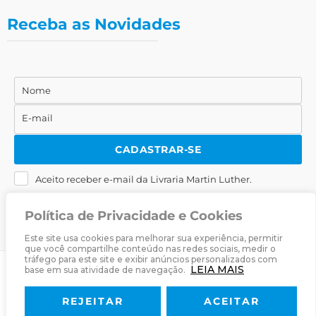
Receba as Novidades
Nome
Nome
E-mail
E-
mail
CADASTRAR-SE
Aceito receber e-mail da Livraria Martin Luther.
Política de Privacidade e Cookies
Este site usa cookies para melhorar sua experiência, permitir
que você compartilhe conteúdo nas redes sociais, medir o
tráfego para este site e exibir anúncios personalizados com
LEIA MAIS
base em sua atividade de navegação.
© 2025
Livraria Martin Luther
· Desenvolvido por
Zwei Arts
.
REJEITAR
ACEITAR
Sobre
Livraria
Política de Privacidade
Termos & Condições