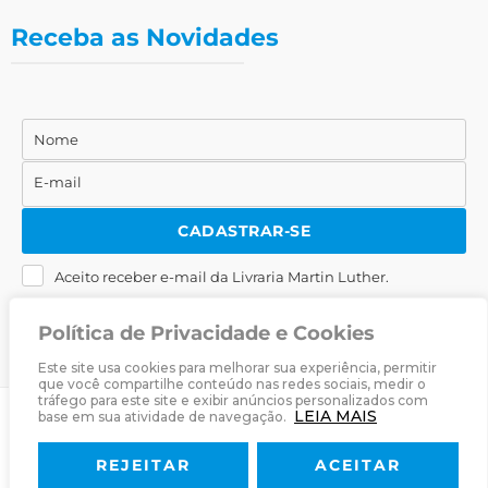
Receba as Novidades
Nome
Nome
E-mail
E-
mail
CADASTRAR-SE
Aceito receber e-mail da Livraria Martin Luther.
Política de Privacidade e Cookies
Este site usa cookies para melhorar sua experiência, permitir
que você compartilhe conteúdo nas redes sociais, medir o
tráfego para este site e exibir anúncios personalizados com
LEIA MAIS
base em sua atividade de navegação.
© 2025
Livraria Martin Luther
· Desenvolvido por
Zwei Arts
.
REJEITAR
ACEITAR
Sobre
Livraria
Política de Privacidade
Termos & Condições