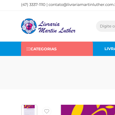
(47) 3337-1110 |
contato@livrariamartinluther.com.
LIVR
CATEGORIAS