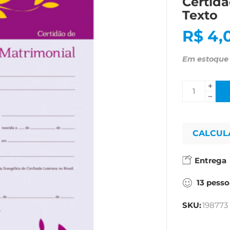
Certidã
Texto
R$
4,
Em estoque
CALCUL
Entrega
13
pesso
SKU:
198773