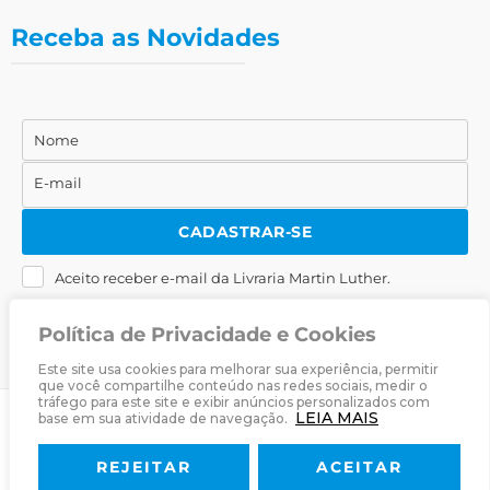
Receba as Novidades
Nome
Nome
E-mail
E-
mail
CADASTRAR-SE
Aceito receber e-mail da Livraria Martin Luther.
Política de Privacidade e Cookies
Este site usa cookies para melhorar sua experiência, permitir
que você compartilhe conteúdo nas redes sociais, medir o
tráfego para este site e exibir anúncios personalizados com
LEIA MAIS
base em sua atividade de navegação.
© 2025
Livraria Martin Luther
· Desenvolvido por
Zwei Arts
.
REJEITAR
ACEITAR
Sobre
Livraria
Política de Privacidade
Termos & Condições