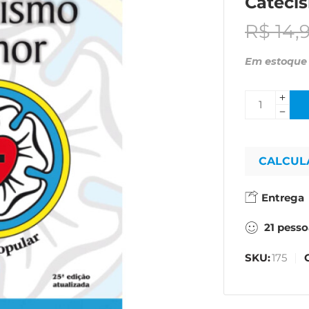
Cateci
R$
14,
Em estoque
CALCUL
Entrega
21
pesso
SKU:
175