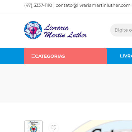
(47) 3337-1110 |
contato@livrariamartinluther.com.
LIVR
CATEGORIAS