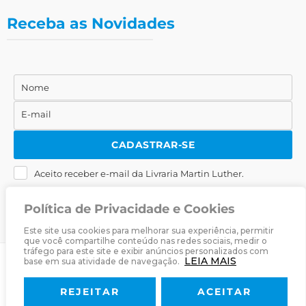
Receba as Novidades
Nome
Nome
E-mail
E-
mail
CADASTRAR-SE
Aceito receber e-mail da Livraria Martin Luther.
Política de Privacidade e Cookies
Este site usa cookies para melhorar sua experiência, permitir
que você compartilhe conteúdo nas redes sociais, medir o
tráfego para este site e exibir anúncios personalizados com
LEIA MAIS
base em sua atividade de navegação.
© 2025
Livraria Martin Luther
· Desenvolvido por
Zwei Arts
.
REJEITAR
ACEITAR
Sobre
Livraria
Política de Privacidade
Termos & Condições