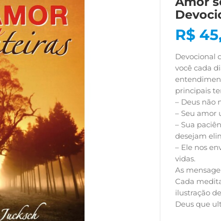
Amor s
Devoci
R$
45
Devocional 
você cada d
entendiment
principais t
– Deus não 
– Seu amor u
– Sua paciên
desejam elim
– Ele nos en
vidas.
As mensagen
Cada medit
ilustração d
Deus que ul