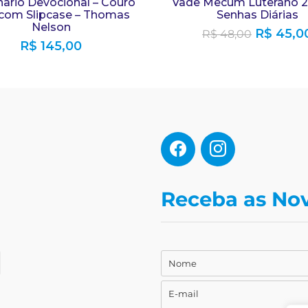
nario Devocional – Couro
Vade Mecum Luterano 2
 com Slipcase – Thomas
Senhas Diárias
Nelson
R$
45,0
R$
48,00
R$
145,00
Receba as No
Nome
Nome
E-mail
E-