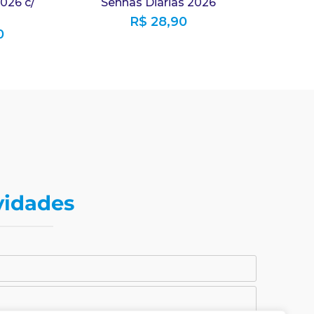
026 c/
Senhas Diárias 2026
R$
28,90
0
vidades