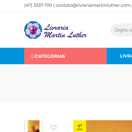
(47) 3337-1110 |
contato@livrariamartinluther.com.
LIVR
CATEGORIAS