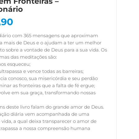
em Fronteiras –
onário
,90
diário com 365 mensagens que aproximam
ia mais de Deus e o ajudam a ter um melhor
o sobre a vontade de Deus para a sua vida. Os
emas das meditações são:
nos esqueceu;
ltrapassa e vence todas as barreiras;
cia conosco, sua misericórdia e seu perdão
inar as fronteiras que a falta de fé ergue;
volve em sua graça, transformando nossas
s deste livro falam do grande amor de Deus.
ação diária vem acompanhada de uma
e vida, a qual deixa transparecer o amor de
trapassa a nossa compreensão humana