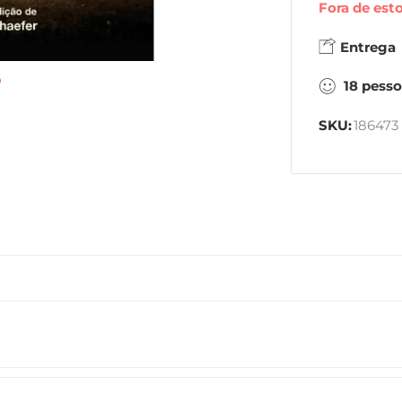
Fora de est
Entrega
18
pesso
SKU:
186473