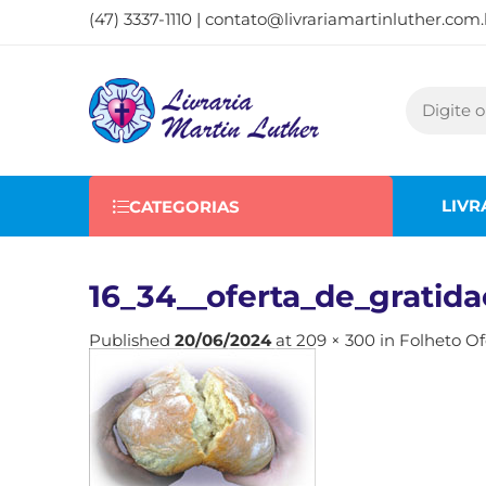
(47) 3337-1110 |
contato@livrariamartinluther.com.
LIVR
CATEGORIAS
16_34__oferta_de_gratida
Published
20/06/2024
at
209 × 300
in
Folheto Of