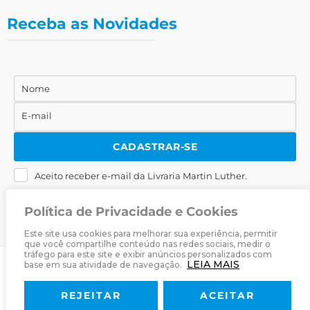
Receba as Novidades
Nome
Nome
E-mail
E-
mail
CADASTRAR-SE
Aceito receber e-mail da Livraria Martin Luther.
Política de Privacidade e Cookies
Este site usa cookies para melhorar sua experiência, permitir
que você compartilhe conteúdo nas redes sociais, medir o
tráfego para este site e exibir anúncios personalizados com
LEIA MAIS
base em sua atividade de navegação.
© 2025
Livraria Martin Luther
· Desenvolvido por
Zwei Arts
.
REJEITAR
ACEITAR
Sobre
Livraria
Política de Privacidade
Termos & Condições