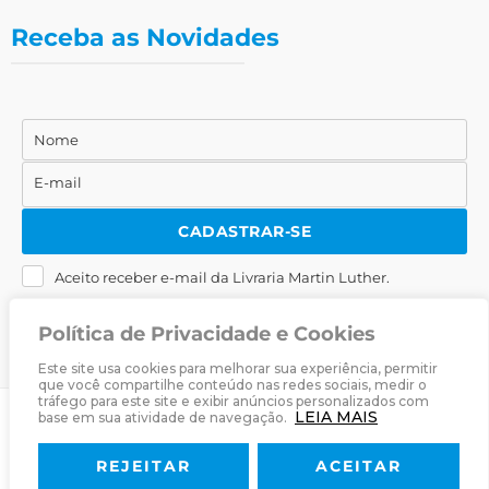
Receba as Novidades
Nome
Nome
E-mail
E-
mail
CADASTRAR-SE
Aceito receber e-mail da Livraria Martin Luther.
Política de Privacidade e Cookies
Este site usa cookies para melhorar sua experiência, permitir
que você compartilhe conteúdo nas redes sociais, medir o
tráfego para este site e exibir anúncios personalizados com
LEIA MAIS
base em sua atividade de navegação.
© 2025
Livraria Martin Luther
· Desenvolvido por
Zwei Arts
.
REJEITAR
ACEITAR
Sobre
Livraria
Política de Privacidade
Termos & Condições