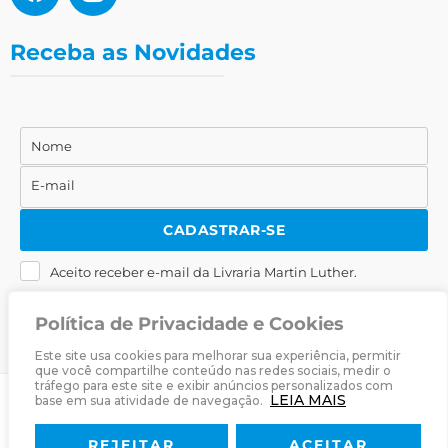
Receba as Novidades
Nome
Nome
E-mail
E-
mail
CADASTRAR-SE
Aceito receber e-mail da Livraria Martin Luther.
Política de Privacidade e Cookies
Este site usa cookies para melhorar sua experiência, permitir
que você compartilhe conteúdo nas redes sociais, medir o
tráfego para este site e exibir anúncios personalizados com
LEIA MAIS
base em sua atividade de navegação.
© 2025
Livraria Martin Luther
· Desenvolvido por
Zwei Arts
.
REJEITAR
ACEITAR