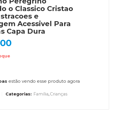
o Peregrino
do o Classico Cristao
ustracoes e
gem Acessivel Para
as Capa Dura
,00
toque
oas
estão vendo esse produto agora
Categorias:
Família
,
Crianças