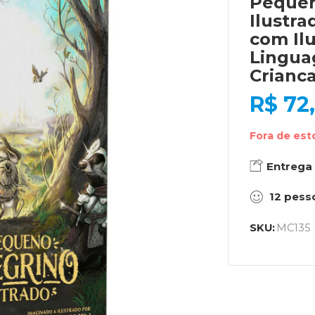
Pequen
Ilustra
com Il
Lingua
Crianc
R$
72
Fora de es
Entrega
12
pess
SKU:
MC135