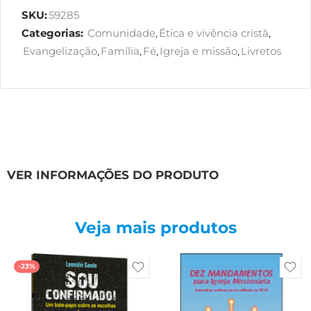
SKU:
59285
Categorias:
Comunidade
,
Ética e vivência cristã
,
Evangelização
,
Família
,
Fé
,
Igreja e missão
,
Livretos
VER INFORMAÇÕES DO PRODUTO
Veja mais produtos
-23%