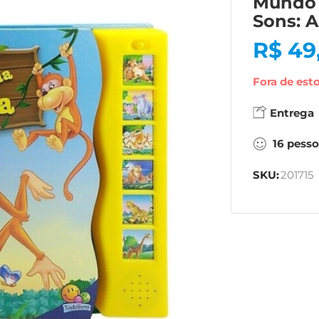
Mundo 
Sons: A
R$
49
Fora de est
Entrega
16
pesso
SKU:
201715