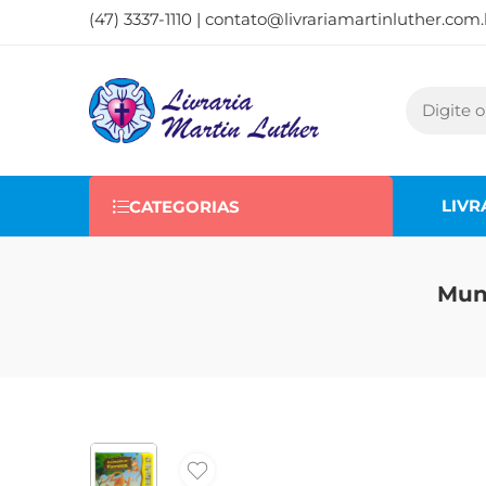
(47) 3337-1110 |
contato@livrariamartinluther.com.
LIVR
CATEGORIAS
Mun