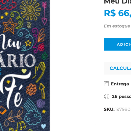
Meu Diá
R$
66
Em estoque
ADIC
CALCUL
Entrega
26
pess
SKU:
197980