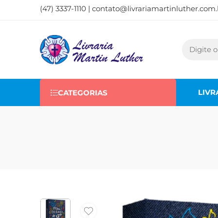
(47) 3337-1110 |
contato@livrariamartinluther.com.
LIVR
CATEGORIAS