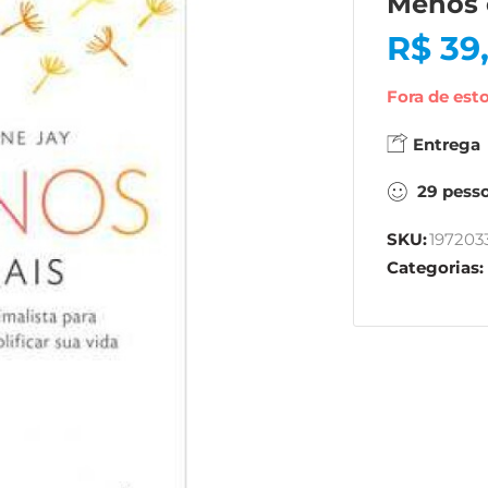
Menos 
R$
39
Fora de est
Entrega
29
pess
SKU:
197203
Categorias: