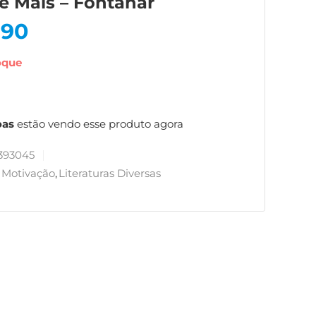
e Mais – Fontanar
,90
oque
oas
estão vendo esse produto agora
393045
Motivação
,
Literaturas Diversas