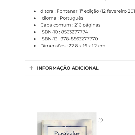
ditora :
Fontanar; 1ª edição (12 fevereiro 201
Idioma :
Português
Capa comum :
216 páginas
ISBN-10 :
8563277774
ISBN-13 :
978-8563277770
Dimensões :
22.8 x 16 x 1.2 cm
INFORMAÇÃO ADICIONAL