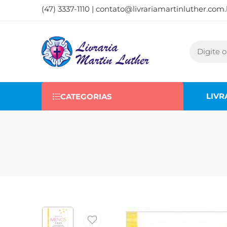
(47) 3337-1110 |
contato@livrariamartinluther.com.
LIVR
CATEGORIAS