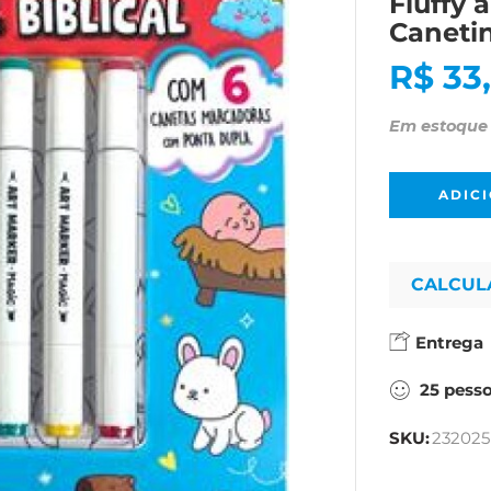
Fluffy 
Caneti
R$
33
Em estoque
ADIC
CALCUL
Entrega
25
pess
SKU:
232025