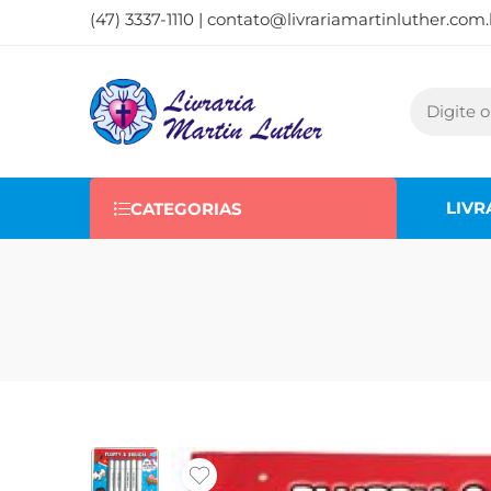
(47) 3337-1110 |
contato@livrariamartinluther.com.
LIVR
CATEGORIAS