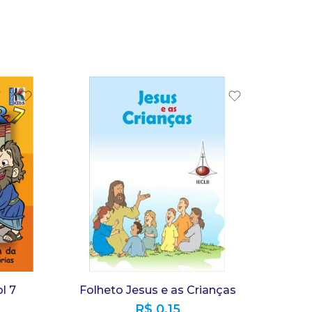
l 7
Folheto Jesus e as Crianças
R$
0,15