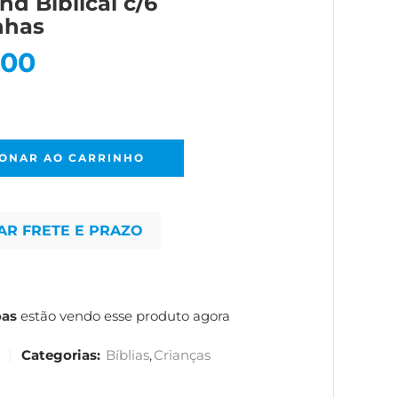
and Biblical c/6
nhas
,00
IONAR AO CARRINHO
AR FRETE E PRAZO
oas
estão vendo esse produto agora
Categorias:
Bíblias
,
Crianças