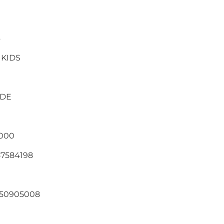
6
 KIDS
ADE
000
57584198
550905008