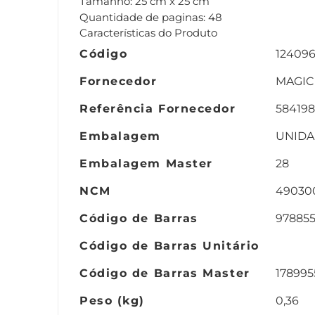
Tamanho: 25 cm x 25 cm
Quantidade de paginas: 48
Características do Produto
Código
12409
Fornecedor
MAGIC
Referência Fornecedor
584198
Embalagem
UNID
Embalagem Master
28
NCM
49030
Código de Barras
97885
Código de Barras Unitário
Código de Barras Master
17899
Peso (kg)
0,36