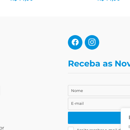
Receba as No
Nome
Nome
E-mail
E-
mail
br
Aceito receber e-mail da Liv