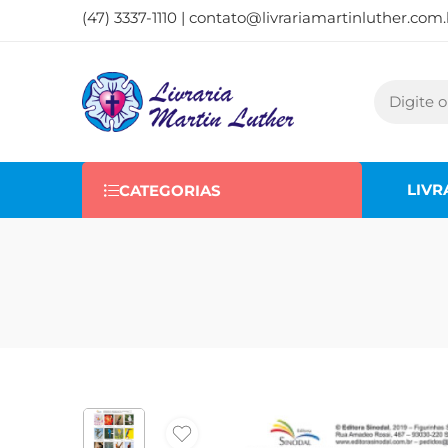
(47) 3337-1110 |
contato@livrariamartinluther.com.
LIVR
CATEGORIAS