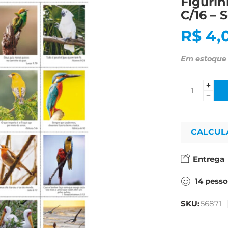
Figurin
C/16 – 
R$
4,
Em estoque
CALCUL
Entrega
14
pesso
SKU:
56871