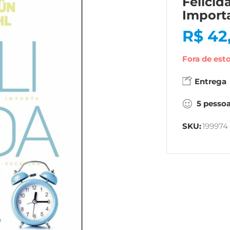
Felici
Import
R$
42
Fora de est
Entrega
5
pesso
SKU:
199974