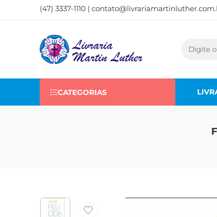
(47) 3337-1110 |
contato@livrariamartinluther.com.
LIVR
CATEGORIAS
F