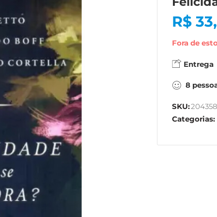
Felicid
R$
33
Fora de est
Entrega
8
pesso
SKU:
20435
Categorias: