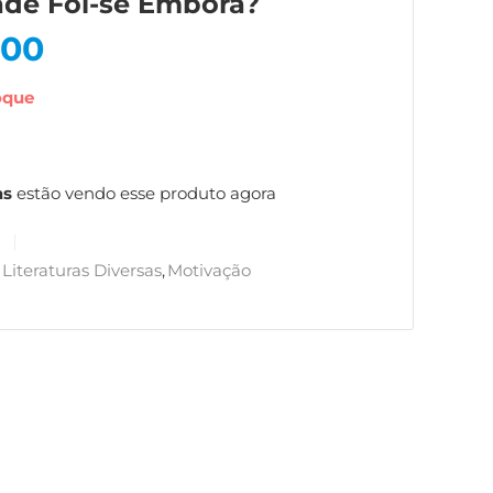
ade Foi-se Embora?
,00
oque
as
estão vendo esse produto agora
8
Literaturas Diversas
,
Motivação