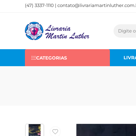
(47) 3337-1110 |
contato@livrariamartinluther.com.
LIVR
CATEGORIAS