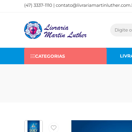
(47) 3337-1110 |
contato@livrariamartinluther.com.
LIVR
CATEGORIAS