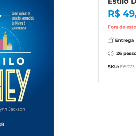
Estilo 
R$
49
Fora de est
Entrega
26
pess
SKU:
195073