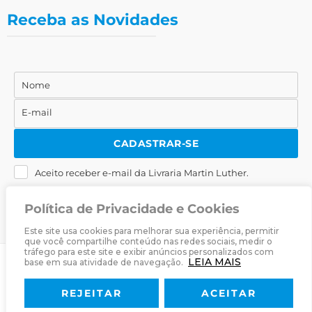
Receba as Novidades
Nome
Nome
E-mail
E-
mail
CADASTRAR-SE
Aceito receber e-mail da Livraria Martin Luther.
Política de Privacidade e Cookies
Este site usa cookies para melhorar sua experiência, permitir
que você compartilhe conteúdo nas redes sociais, medir o
tráfego para este site e exibir anúncios personalizados com
LEIA MAIS
base em sua atividade de navegação.
© 2025
Livraria Martin Luther
· Desenvolvido por
Zwei Arts
.
REJEITAR
ACEITAR
Sobre
Livraria
Política de Privacidade
Termos & Condições