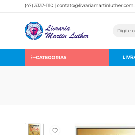
(47) 3337-1110 |
contato@livrariamartinluther.com.
LIVR
CATEGORIAS