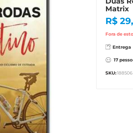
Duas R
Matrix
R$
29
Fora de est
Entrega
17
pesso
SKU:
188506