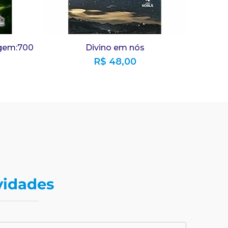
gem:700
Divino em nós
R$
48,00
vidades