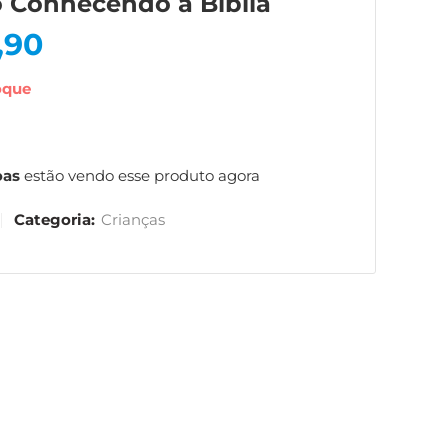
o Conhecendo a Bíblia
,90
oque
oas
estão vendo esse produto agora
Categoria:
Crianças