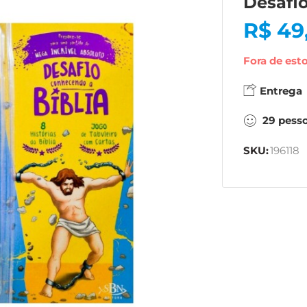
Desafi
R$
49
Fora de est
Entrega
29
pess
SKU:
196118