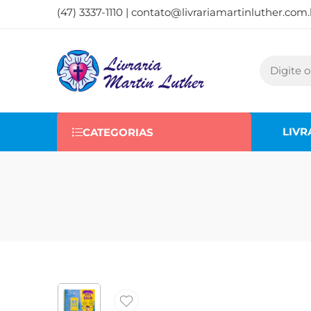
(47) 3337-1110 |
contato@livrariamartinluther.com.
LIVR
CATEGORIAS