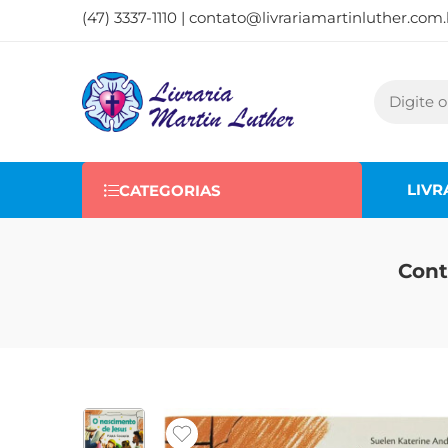
(47) 3337-1110 |
contato@livrariamartinluther.com.
LIVR
CATEGORIAS
Cont