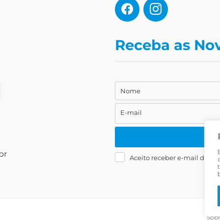
Receba as No
Nome
Nome
E-mail
E-
mail
br
Aceito receber e-mail da Liv
Sob