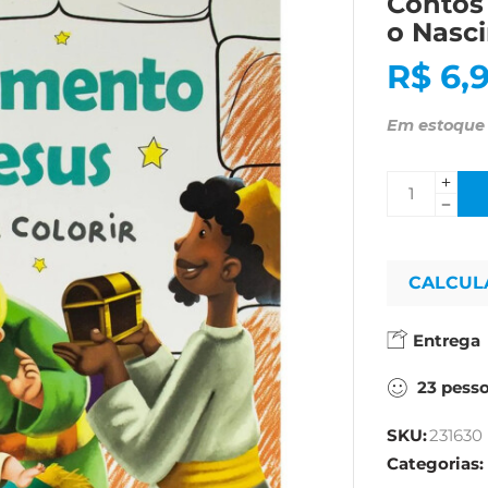
Contos 
o Nasc
R$
6,
Em estoque
CALCUL
Entrega
23
pess
SKU:
231630
Categorias: