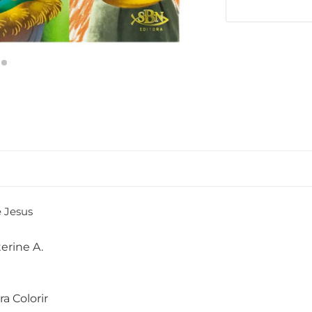
e Jesus
erine A.
a Colorir