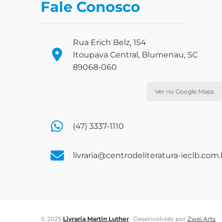
Fale Conosco
Rua Erich Belz, 154
Itoupava Central, Blumenau, SC
89068-060
Ver no Google Maps
(47) 3337-1110
livraria@centrodeliteratura-ieclb.com.
© 2025
Livraria Martin Luther
· Desenvolvido por
Zwei Arts
.