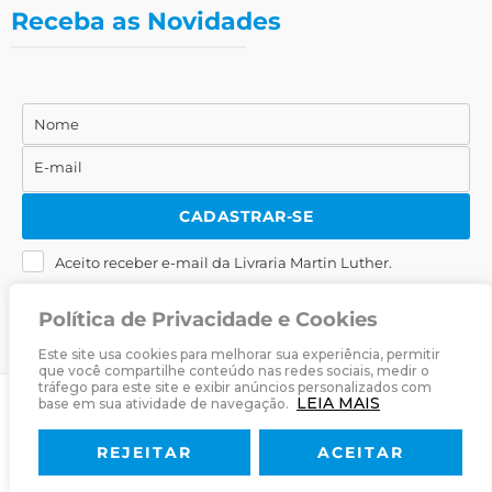
Receba as Novidades
Nome
Nome
E-mail
E-
mail
CADASTRAR-SE
Aceito receber e-mail da Livraria Martin Luther.
Política de Privacidade e Cookies
Este site usa cookies para melhorar sua experiência, permitir
que você compartilhe conteúdo nas redes sociais, medir o
tráfego para este site e exibir anúncios personalizados com
LEIA MAIS
base em sua atividade de navegação.
© 2025
Livraria Martin Luther
· Desenvolvido por
Zwei Arts
.
REJEITAR
ACEITAR
Sobre
Livraria
Política de Privacidade
Termos & Condições