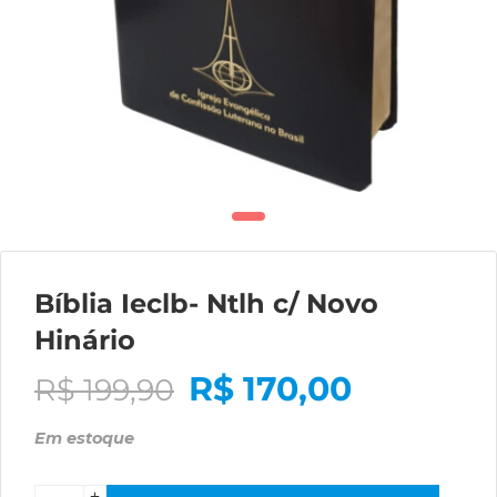
Bíblia Ieclb- Ntlh c/ Novo
Hinário
R$
170,00
R$
199,90
Em estoque