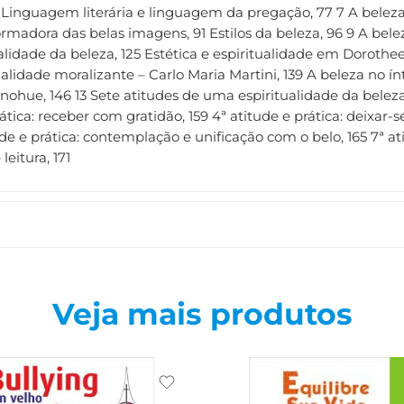
 Linguagem literária e linguagem da pregação, 77 7 A beleza 
madora das belas imagens, 91 Estilos da beleza, 96 9 A beleza d
alidade da beleza, 125 Estética e espiritualidade em Dorothee
ualidade moralizante – Carlo Maria Martini, 139 A beleza no 
hue, 146 13 Sete atitudes de uma espiritualidade da beleza, 1
rática: receber com gratidão, 159 4ª atitude e prática: deixar-se
ude e prática: contemplação e unificação com o belo, 165 7ª a
eitura, 171
Veja mais produtos