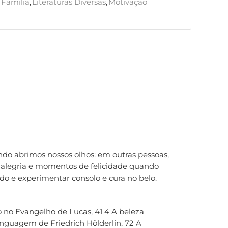
Família
,
Literaturas Diversas
,
Motivação
do abrimos nossos olhos: em outras pessoas,
a alegria e momentos de felicidade quando
 e experimentar consolo e cura no belo.
sto no Evangelho de Lucas, 41 4 A beleza
linguagem de Friedrich Hölderlin, 72 A