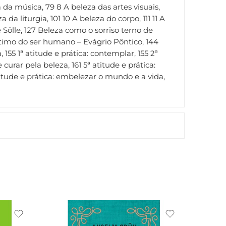
da música, 79 8 A beleza das artes visuais,
a liturgia, 101 10 A beleza do corpo, 111 11 A
 Sölle, 127 Beleza como o sorriso terno de
íntimo do ser humano – Evágrio Pôntico, 144
55 1ª atitude e prática: contemplar, 155 2ª
 curar pela beleza, 161 5ª atitude e prática:
titude e prática: embelezar o mundo e a vida,