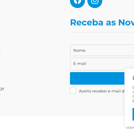
Receba as No
Nome
Nome
E-mail
E-
mail
br
Aceito receber e-mail da Liv
Sob