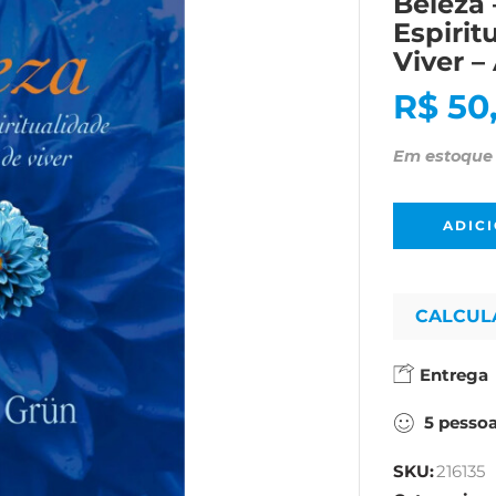
Beleza
Espirit
Viver –
R$
50
Em estoque
ADIC
CALCUL
Entrega
5
pesso
SKU:
216135